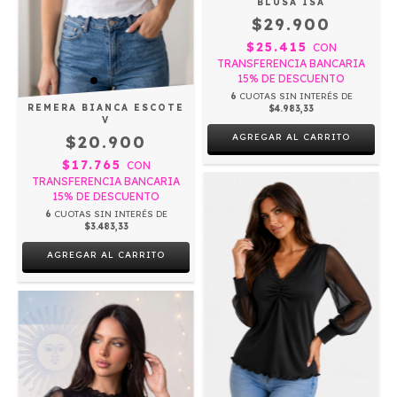
BLUSA ISA
$29.900
$25.415
CON
TRANSFERENCIA BANCARIA
15% DE DESCUENTO
6
CUOTAS SIN INTERÉS DE
REMERA BIANCA ESCOTE
$4.983,33
V
AGREGAR AL CARRITO
$20.900
$17.765
CON
TRANSFERENCIA BANCARIA
15% DE DESCUENTO
6
CUOTAS SIN INTERÉS DE
$3.483,33
AGREGAR AL CARRITO