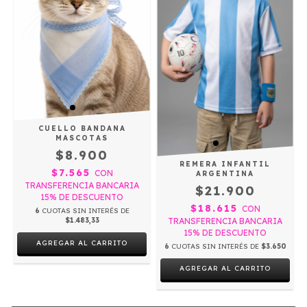
CUELLO BANDANA
MASCOTAS
$8.900
REMERA INFANTIL
$7.565
CON
ARGENTINA
TRANSFERENCIA BANCARIA
$21.900
15% DE DESCUENTO
$18.615
CON
6
CUOTAS SIN INTERÉS DE
TRANSFERENCIA BANCARIA
$1.483,33
15% DE DESCUENTO
6
CUOTAS SIN INTERÉS DE
$3.650
AGREGAR AL CARRITO