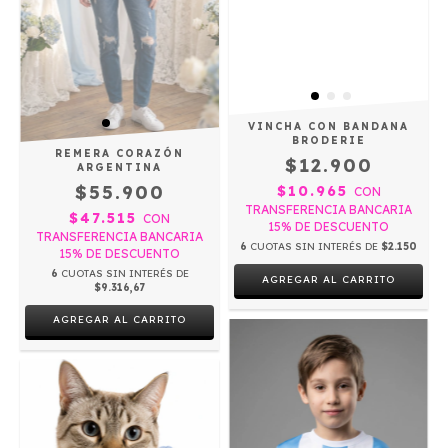
VINCHA CON BANDANA
BRODERIE
REMERA CORAZÓN
$12.900
ARGENTINA
$55.900
$10.965
CON
TRANSFERENCIA BANCARIA
$47.515
CON
15% DE DESCUENTO
TRANSFERENCIA BANCARIA
6
CUOTAS SIN INTERÉS DE
$2.150
15% DE DESCUENTO
6
CUOTAS SIN INTERÉS DE
$9.316,67
AGREGAR AL CARRITO