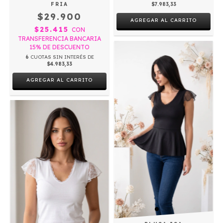
FRIA
$7.983,33
$29.900
AGREGAR AL CARRITO
$25.415
CON
TRANSFERENCIA BANCARIA
15% DE DESCUENTO
6
CUOTAS SIN INTERÉS DE
$4.983,33
AGREGAR AL CARRITO