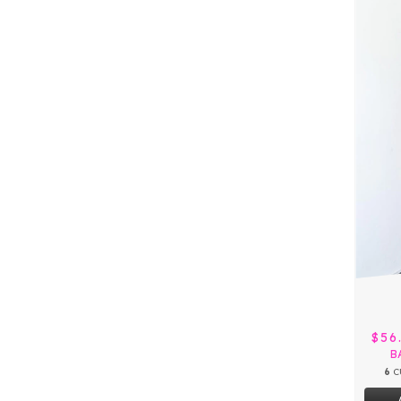
$56
B
6
C