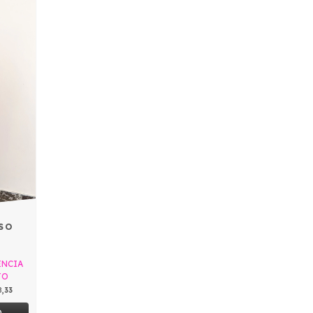
SO
ENCIA
TO
8,33
O