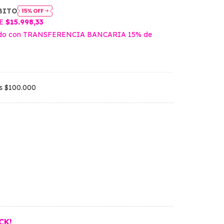
BITO
DE
$15.998,33
do con TRANSFERENCIA BANCARIA 15% de
os
$100.000
CK!