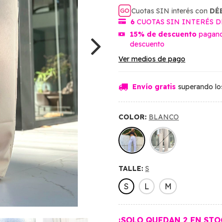
Cuotas SIN interés con
DÉ
6
CUOTAS SIN INTERÉS 
15% de descuento
pagan
descuento
Ver medios de pago
Envío gratis
superando l
COLOR:
BLANCO
TALLE:
S
S
L
M
¡SOLO QUEDAN
2
EN STO