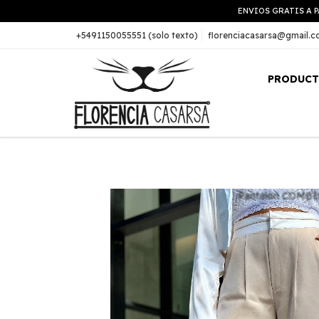
ENVIOS GRATIS A P
+5491150055551 (solo texto)
florenciacasarsa@gmail.
PRODUC