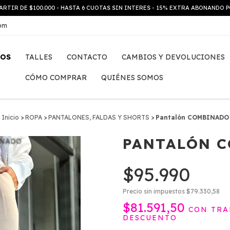
ARTIR DE $100.000 - HASTA 6 CUOTAS SIN INTERES - 15% EXTRA ABONANDO
com
TOS
TALLES
CONTACTO
CAMBIOS Y DEVOLUCIONES
CÓMO COMPRAR
QUIÉNES SOMOS
Inicio
>
ROPA
>
PANTALONES, FALDAS Y SHORTS
>
Pantalón COMBINADO
PANTALÓN 
$95.990
Precio sin impuestos
$79.330,58
$81.591,50
CON
TRA
DESCUENTO