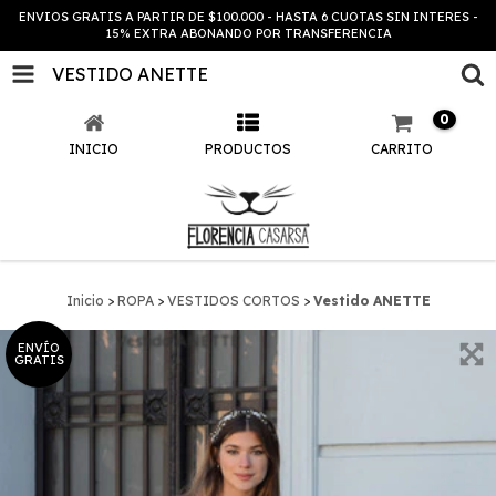
ENVIOS GRATIS A PARTIR DE $100.000 - HASTA 6 CUOTAS SIN INTERES -
15% EXTRA ABONANDO POR TRANSFERENCIA
VESTIDO ANETTE
0
INICIO
PRODUCTOS
CARRITO
Inicio
>
ROPA
>
VESTIDOS CORTOS
>
Vestido ANETTE
ENVÍO
GRATIS