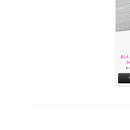
$16
B
6