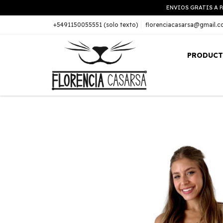
ENVIOS GRATIS A P
+5491150055551 (solo texto)
florenciacasarsa@gmail.
PRODUC