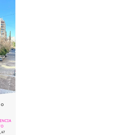
CO
ENCIA
TO
1,67