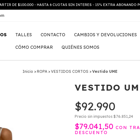
ARTIR DE $100.000 - HASTA 6 CUOTAS SIN INTERES - 15% EXTRA ABONANDO
com
TOS
TALLES
CONTACTO
CAMBIOS Y DEVOLUCIONES
CÓMO COMPRAR
QUIÉNES SOMOS
Inicio
>
ROPA
>
VESTIDOS CORTOS
>
Vestido UME
VESTIDO UM
$92.990
Precio sin impuestos
$76.851,24
$79.041,50
CON
TRA
DESCUENTO