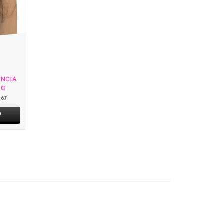
ENCIA
TO
,67
O