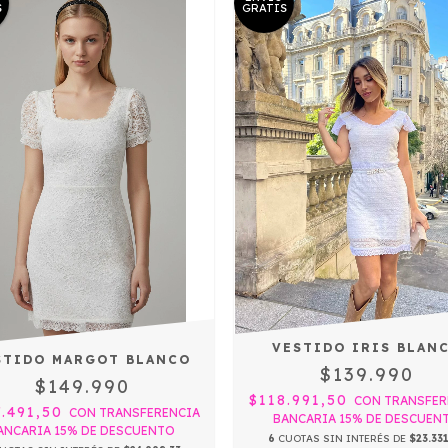
S
GRATIS
VESTIDO IRIS BLAN
STIDO MARGOT BLANCO
$139.990
$149.990
$118.991,50
CON
TRANSFER
7.491,50
CON
TRANSFERENCIA
BANCARIA 15% DE DESCUEN
ANCARIA 15% DE DESCUENTO
6
CUOTAS SIN INTERÉS DE
$23.33