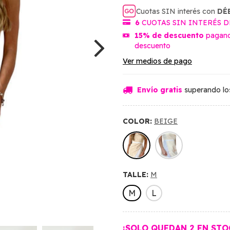
Cuotas SIN interés con
DÉ
6
CUOTAS SIN INTERÉS 
15% de descuento
pagan
descuento
Ver medios de pago
Envío gratis
superando l
COLOR:
BEIGE
TALLE:
M
M
L
¡SOLO QUEDAN
2
EN STO