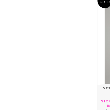
GRATI
VE
$12
B